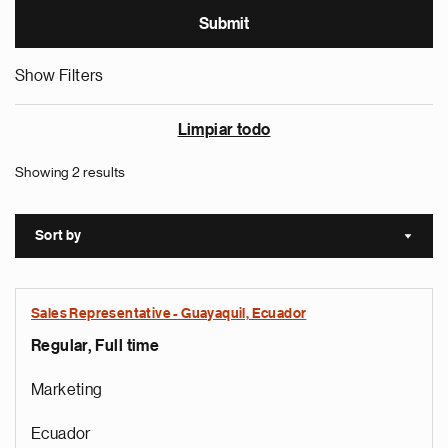
Show Filters
Limpiar todo
Showing 2 results
Sort by
Sort a
Sales Representative - Guayaquil, Ecuador
Regular, Full time
Marketing
Ecuador