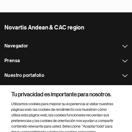
Novartis Andean & CAC region
Navegador
Prensa
Nuestro portafolio
Otras webs
Tu privacidad es importante para nosotros.
Utilizamos cookies para mejorar su experiencia al visitar nuestras
Footer Site Search
páginas web: las cookies de rendimiento nos muestran cómo
utiliza esta página web, las cookies funcionales recuerdan sus
preferencias y las cookies de orientación nos ayudan a compartir
contenido relevante para usted. Seleccione: "Aceptar todo" para
dar su consentimiento a todas las cookies, seleccione