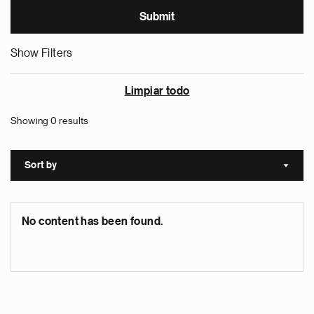
Show Filters
Limpiar todo
Showing 0 results
Sort by
Sort a
No content has been found.