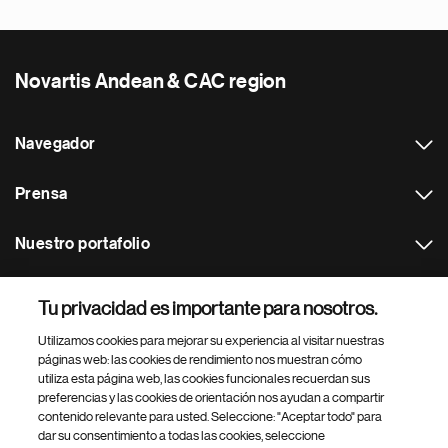
Novartis Andean & CAC region
Navegador
Prensa
Nuestro portafolio
Otras webs
Tu privacidad es importante para nosotros.
Utilizamos cookies para mejorar su experiencia al visitar nuestras
Footer Site Search
páginas web: las cookies de rendimiento nos muestran cómo
utiliza esta página web, las cookies funcionales recuerdan sus
preferencias y las cookies de orientación nos ayudan a compartir
contenido relevante para usted. Seleccione: "Aceptar todo" para
dar su consentimiento a todas las cookies, seleccione