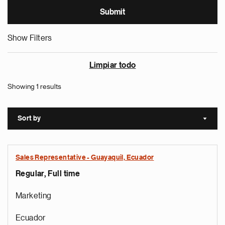
Show Filters
Limpiar todo
Showing 1 results
Sort by
Sort a
Sales Representative - Guayaquil, Ecuador
Regular, Full time
Marketing
Ecuador