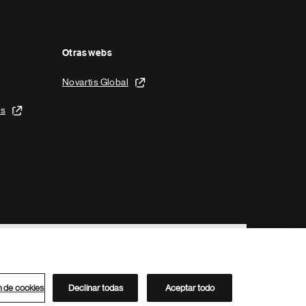
Otras webs
Novartis Global
is
n de cookies
Declinar todas
Aceptar todo
Directorio de Novartis