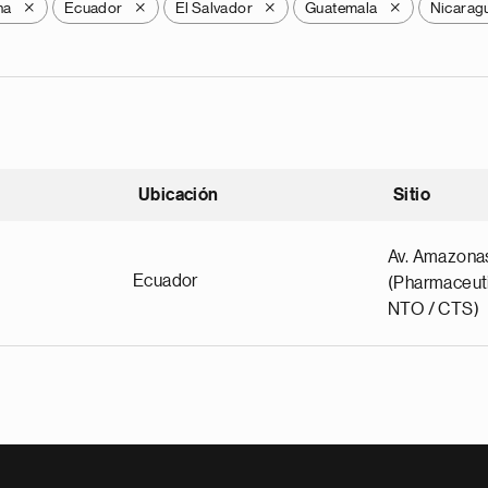
na
Ecuador
El Salvador
Guatemala
Nicarag
X
X
X
X
Ubicación
Sitio
scendente
Av. Amazona
Ecuador
(Pharmaceuti
NTO / CTS)