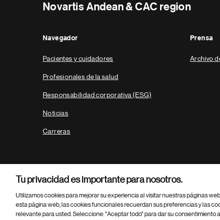
Novartis Andean & CAC region
Navegador
Prensa
Pacientes y cuidadores
Archivo d
Profesionales de la salud
Responsabilidad corporativa (ESG)
Noticias
Carreras
Tu privacidad es importante para nosotros.
Utilizamos cookies para mejorar su experiencia al visitar nuestras páginas we
esta página web, las cookies funcionales recuerdan sus preferencias y las co
relevante para usted. Seleccione: "Aceptar todo" para dar su consentimiento a
Parte
© 2026 Novartis AG