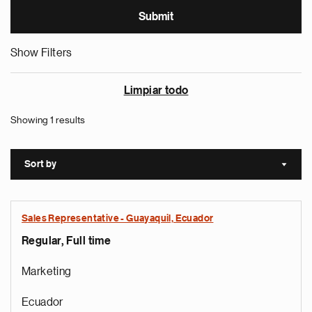
Show Filters
Limpiar todo
Showing 1 results
Sort by
Sort a
Sales Representative - Guayaquil, Ecuador
Regular, Full time
Marketing
Ecuador