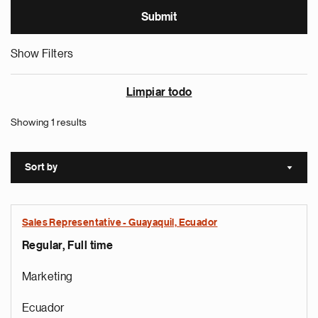
Show Filters
Limpiar todo
Showing 1 results
Sort by
Sort a
Sales Representative - Guayaquil, Ecuador
Regular, Full time
Marketing
Ecuador