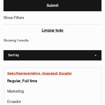
Show Filters
Limpiar todo
Showing 1 results
Sort by
Sort a
Sales Representative - Guayaquil, Ecuador
Regular, Full time
Marketing
Ecuador