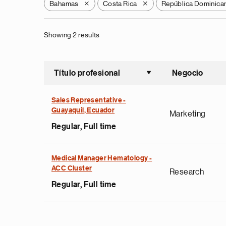
Bahamas
Costa Rica
República Dominica
X
X
Showing 2 results
Título profesional
Negocio
Ordenar a
Sales Representative -
Guayaquil, Ecuador
Marketing
Regular, Full time
Medical Manager Hematology -
ACC Cluster
Research
Regular, Full time