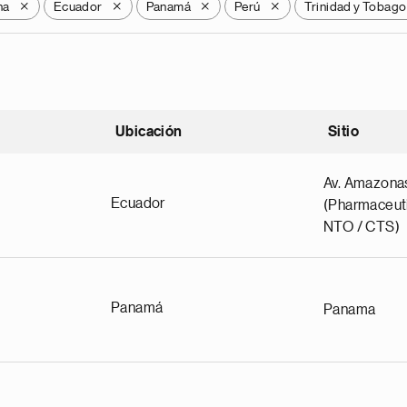
na
Ecuador
Panamá
Perú
Trinidad y Tobago
X
X
X
X
Ubicación
Sitio
scendente
Av. Amazona
Ecuador
(Pharmaceuti
NTO / CTS)
Panamá
Panama