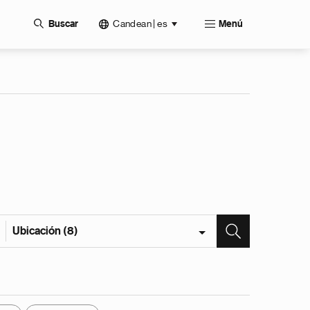
Candean | es
Buscar
Menú
Ubicación (8)