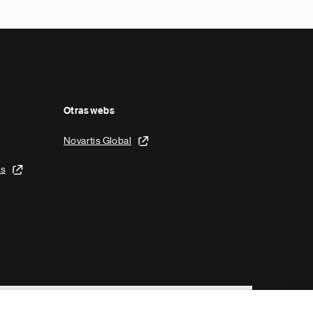
Otras webs
Novartis Global
is