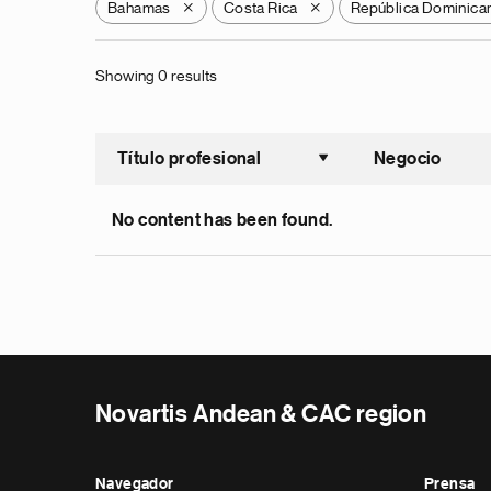
Bahamas
Costa Rica
República Dominica
X
X
Showing 0 results
Título profesional
Negocio
Ordenar a
No content has been found.
Novartis Andean & CAC region
Navegador
Prensa