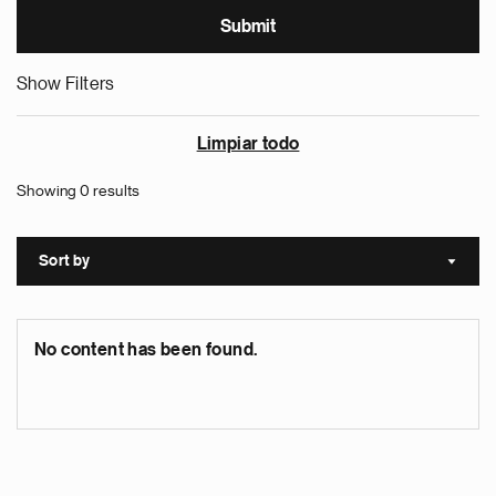
Show Filters
Limpiar todo
Showing 0 results
Sort by
Sort a
No content has been found.