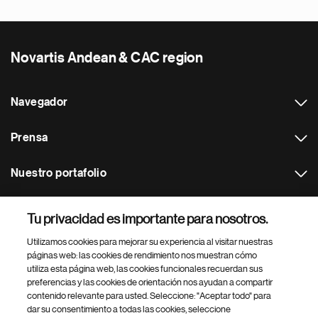
Novartis Andean & CAC region
Navegador
Prensa
Nuestro portafolio
Otras webs
Tu privacidad es importante para nosotros.
Utilizamos cookies para mejorar su experiencia al visitar nuestras
Footer Site Search
páginas web: las cookies de rendimiento nos muestran cómo
utiliza esta página web, las cookies funcionales recuerdan sus
preferencias y las cookies de orientación nos ayudan a compartir
contenido relevante para usted. Seleccione: "Aceptar todo" para
dar su consentimiento a todas las cookies, seleccione