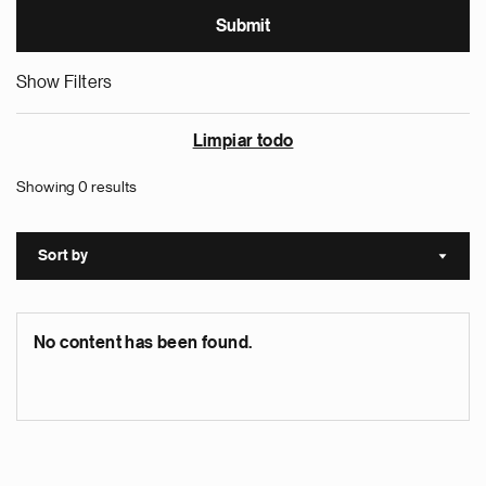
Show Filters
Limpiar todo
Showing 0 results
Sort by
Sort a
No content has been found.