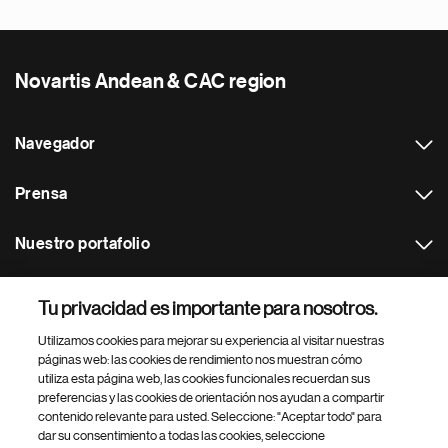
Novartis Andean & CAC region
Navegador
Prensa
Nuestro portafolio
Otras webs
Tu privacidad es importante para nosotros.
Utilizamos cookies para mejorar su experiencia al visitar nuestras
Footer Site Search
páginas web: las cookies de rendimiento nos muestran cómo
utiliza esta página web, las cookies funcionales recuerdan sus
preferencias y las cookies de orientación nos ayudan a compartir
contenido relevante para usted. Seleccione: "Aceptar todo" para
dar su consentimiento a todas las cookies, seleccione