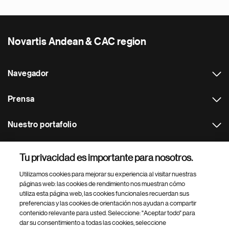
Novartis Andean & CAC region
Navegador
Prensa
Nuestro portafolio
Otras webs
Tu privacidad es importante para nosotros.
Utilizamos cookies para mejorar su experiencia al visitar nuestras
Footer Site Search
páginas web: las cookies de rendimiento nos muestran cómo
utiliza esta página web, las cookies funcionales recuerdan sus
preferencias y las cookies de orientación nos ayudan a compartir
contenido relevante para usted. Seleccione: "Aceptar todo" para
dar su consentimiento a todas las cookies, seleccione