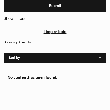
Show Filters
Limpiar todo
Showing 0 results
Sort by
Sort a
No content has been found.