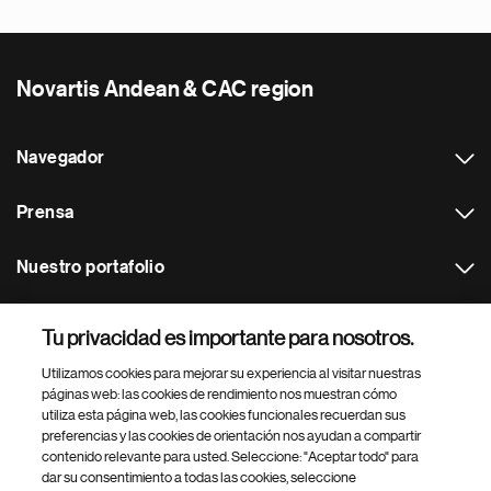
Novartis Andean & CAC region
Navegador
Prensa
Nuestro portafolio
Otras webs
Tu privacidad es importante para nosotros.
Utilizamos cookies para mejorar su experiencia al visitar nuestras
Footer Site Search
páginas web: las cookies de rendimiento nos muestran cómo
utiliza esta página web, las cookies funcionales recuerdan sus
preferencias y las cookies de orientación nos ayudan a compartir
contenido relevante para usted. Seleccione: "Aceptar todo" para
dar su consentimiento a todas las cookies, seleccione