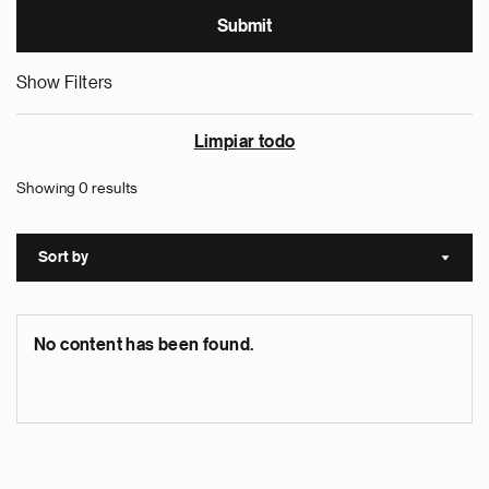
Show Filters
Limpiar todo
Showing 0 results
Sort by
Sort a
No content has been found.