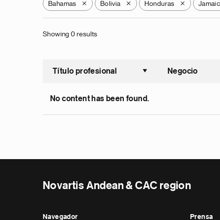
Bahamas
Bolivia
Honduras
Jamai
X
X
X
Showing 0 results
Título profesional
Negocio
Ordenar a
No content has been found.
Novartis Andean & CAC region
Navegador
Prensa