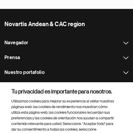
Novartis Andean & CAC region
Navegador
Prensa
Nuestro portafolio
Otras webs
Tu privacidad es importante para nosotros.
Utilizamos cookies para mejorar su experiencia al visitar nuestras
Footer Site Search
páginas web: las cookies de rendimiento nos muestran cómo
utiliza esta página web, las cookies funcionales recuerdan sus
preferencias y las cookies de orientación nos ayudan a compartir
contenido relevante para usted. Seleccione: "Aceptar todo" para
dar su consentimiento a todas las cookies, seleccione