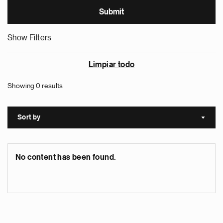
Show Filters
Limpiar todo
Showing 0 results
Sort by
Sort a
No content has been found.