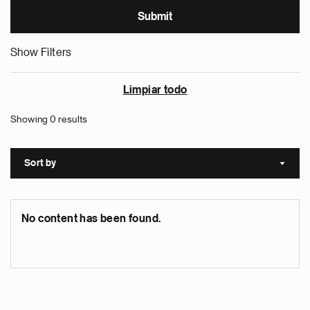
Show Filters
Limpiar todo
Showing 0 results
Sort by
Sort a
No content has been found.