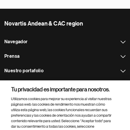
Novartis Andean & CAC region
Navegador
Prensa
Nuestro portafolio
Otras webs
Tu privacidad es importante para nosotros.
Utilizamos cookies para mejorar su experiencia al visitar nuestras
Footer Site Search
páginas web: las cookies de rendimiento nos muestran cómo
utiliza esta página web, las cookies funcionales recuerdan sus
preferencias y las cookies de orientación nos ayudan a compartir
contenido relevante para usted. Seleccione: "Aceptar todo" para
dar su consentimiento a todas las cookies, seleccione