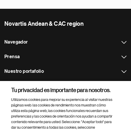
Novartis Andean & CAC region
Navegador
Prensa
Nuestro portafolio
Otras webs
Tu privacidad es importante para nosotros.
Utilizamos cookies para mejorar su experiencia al visitar nuestras
Footer Site Search
páginas web: las cookies de rendimiento nos muestran cómo
utiliza esta página web, las cookies funcionales recuerdan sus
preferencias y las cookies de orientación nos ayudan a compartir
contenido relevante para usted. Seleccione: "Aceptar todo" para
dar su consentimiento a todas las cookies, seleccione