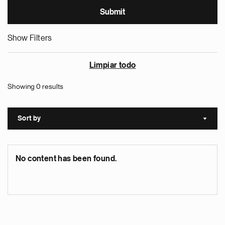
Show Filters
Limpiar todo
Showing 0 results
Sort by
Sort a
No content has been found.