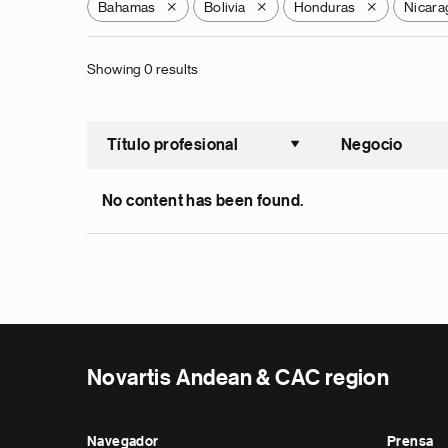
Bahamas
Bolivia
Honduras
Nicara
X
X
X
Showing 0 results
Título profesional
Negocio
Ordenar a
No content has been found.
Novartis Andean & CAC region
Navegador
Prensa