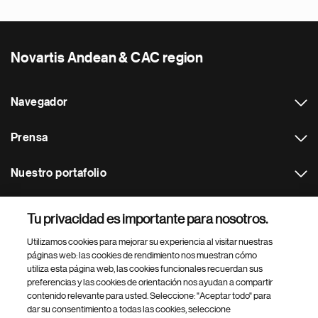
Novartis Andean & CAC region
Navegador
Prensa
Nuestro portafolio
Otras webs
Tu privacidad es importante para nosotros.
Utilizamos cookies para mejorar su experiencia al visitar nuestras
Footer Site Search
páginas web: las cookies de rendimiento nos muestran cómo
utiliza esta página web, las cookies funcionales recuerdan sus
preferencias y las cookies de orientación nos ayudan a compartir
contenido relevante para usted. Seleccione: "Aceptar todo" para
dar su consentimiento a todas las cookies, seleccione