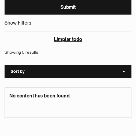
Show Filters
Limpiar todo
Showing 0 results
Sort by
Sort a
No content has been found.