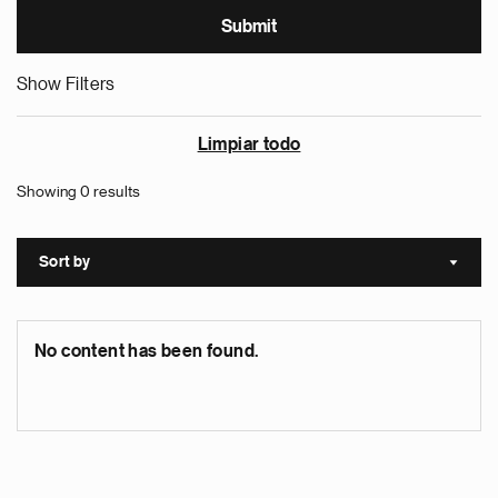
Show Filters
Limpiar todo
Showing 0 results
Sort by
Sort a
No content has been found.