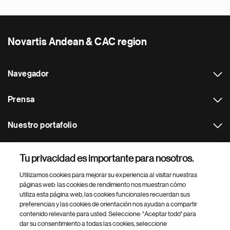
Novartis Andean & CAC region
Navegador
Prensa
Nuestro portafolio
Otras webs
Tu privacidad es importante para nosotros.
Utilizamos cookies para mejorar su experiencia al visitar nuestras
Footer Site Search
páginas web: las cookies de rendimiento nos muestran cómo
utiliza esta página web, las cookies funcionales recuerdan sus
preferencias y las cookies de orientación nos ayudan a compartir
contenido relevante para usted. Seleccione: "Aceptar todo" para
dar su consentimiento a todas las cookies, seleccione