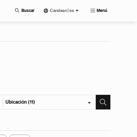
Candean | es
Buscar
Menú
Ubicación (11)