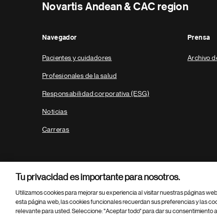
Novartis Andean & CAC region
Navegador
Prensa
Pacientes y cuidadores
Archivo d
Profesionales de la salud
Responsabilidad corporativa (ESG)
Noticias
Carreras
Tu privacidad es importante para nosotros.
Utilizamos cookies para mejorar su experiencia al visitar nuestras páginas we
esta página web, las cookies funcionales recuerdan sus preferencias y las co
relevante para usted. Seleccione: "Aceptar todo" para dar su consentimiento a
Parte
© 2026 Novartis AG