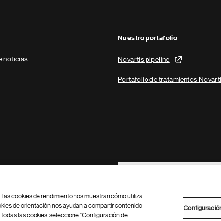
Nuestro portafolio
e noticias
Novartis pipeline
Portafolio de tratamientos Novart
Footer Site Search
b: las cookies de rendimiento nos muestran cómo utiliza
okies de orientación nos ayudan a compartir contenido
Configuració
 todas las cookies, seleccione "Configuración de