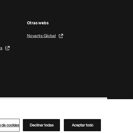
Otras webs
Novartis Global
is
n de cookies
Declinar todas
Aceptar todo
Directorio de Novartis