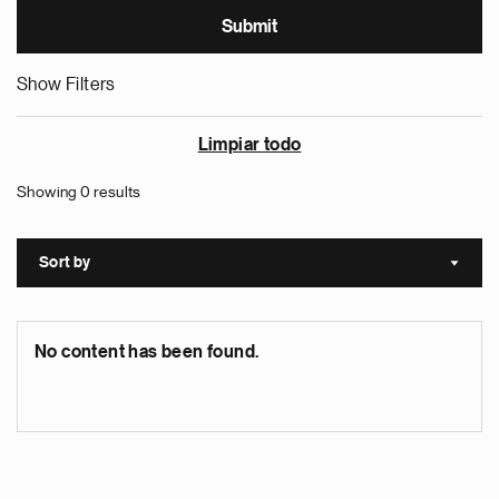
Show Filters
Limpiar todo
Showing 0 results
Sort by
Sort a
No content has been found.