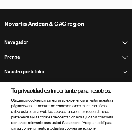
Novartis Andean & CAC region
Navegador
Prensa
Nuestro portafolio
Otras webs
Tu privacidad es importante para nosotros.
Utilizamos cookies para mejorar su experiencia al visitar nuestras
Footer Site Search
páginas web: las cookies de rendimiento nos muestran cómo
utiliza esta página web, las cookies funcionales recuerdan sus
preferencias y las cookies de orientación nos ayudan a compartir
contenido relevante para usted. Seleccione: "Aceptar todo" para
dar su consentimiento a todas las cookies, seleccione