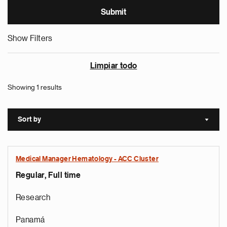
Show Filters
Limpiar todo
Showing 1 results
Sort by
Sort a
Medical Manager Hematology - ACC Cluster
Regular, Full time
Research
Panamá