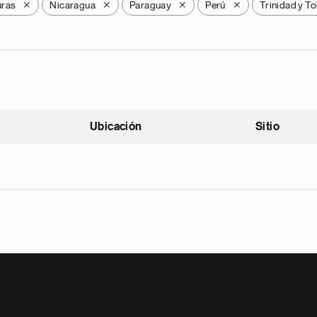
ras
Nicaragua
Paraguay
Perú
Trinidad y T
X
X
X
X
Ubicación
Sitio
scendente