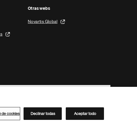
Otras webs
Novartis Global
is
n de cookies
Declinar todas
Aceptar todo
Directorio de Novartis
Este sitio está dirigido al público del clúster ACC