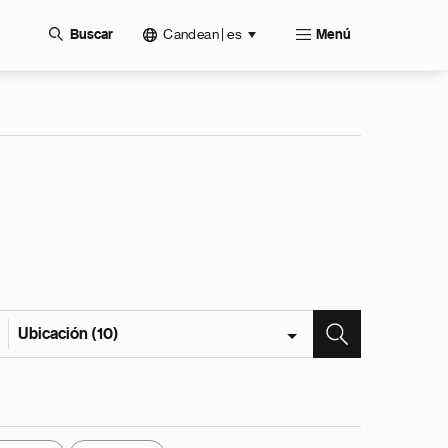
Candean | es
Buscar
Menú
Ubicación (10)