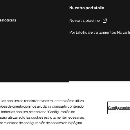
Nuestro portafolio
e noticias
Novartis pipeline
Portafolio de tratamientos Novart
Footer Site Search
b: las cookies de rendimiento nos muestran cómo utiliza
okies de orientación nos ayudan a compartir contenido
Configuració
 todas las cookies, seleccione "Configuración de
para utilizar solo las cookies estrictamente necesarias.
Configuración de cookies
Mapa del sitio
 el enlace de configuración de cookies en la página