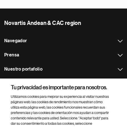
Novartis Andean & CAC region
Navegador
Prensa
Nuestro portafolio
Otras webs
Tu privacidad es importante para nosotros.
Utilizamos cookies para mejorar su experiencia al visitar nuestras
Footer Site Search
páginas web: las cookies de rendimiento nos muestran cómo
utiliza esta página web, las cookies funcionales recuerdan sus
preferencias y las cookies de orientación nos ayudan a compartir
contenido relevante para usted. Seleccione: "Aceptar todo" para
dar su consentimiento a todas las cookies, seleccione