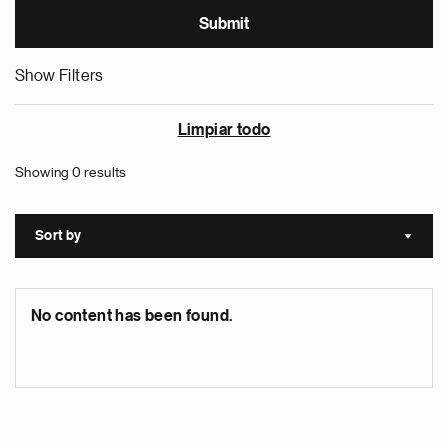
Show Filters
Limpiar todo
Showing 0 results
Sort by
Sort a
No content has been found.