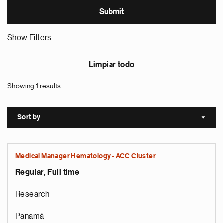
Show Filters
Limpiar todo
Showing 1 results
Sort by
Sort a
Medical Manager Hematology - ACC Cluster
Regular, Full time
Research
Panamá