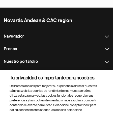
Novartis Andean & CAC region
Navegador
Prensa
Nuestro portafolio
Otras webs
Tu privacidad es importante para nosotros.
Utilizamos cookies para mejorar su experiencia al visitar nuestras
Footer Site Search
páginas web: las cookies de rendimiento nos muestran cómo
utiliza esta página web, las cookies funcionales recuerdan sus
preferencias y las cookies de orientación nos ayudan a compartir
contenido relevante para usted. Seleccione: "Aceptar todo" para
dar su consentimiento a todas las cookies, seleccione