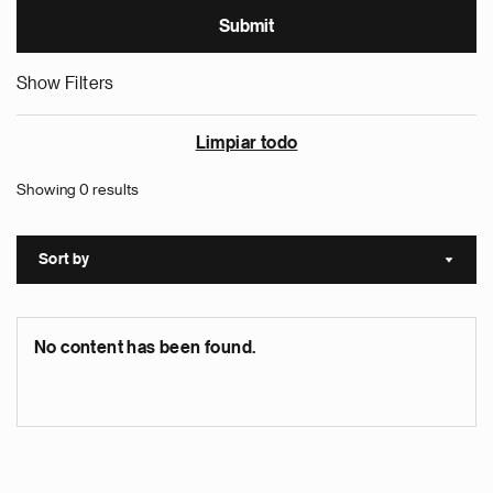
Show Filters
Limpiar todo
Showing 0 results
Sort by
Sort a
No content has been found.