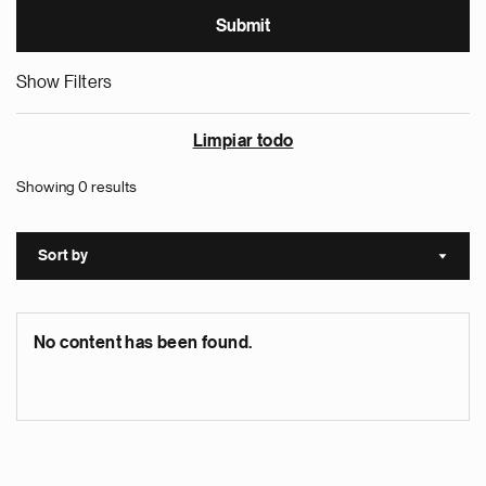
Show Filters
Limpiar todo
Showing 0 results
Sort by
Sort a
No content has been found.