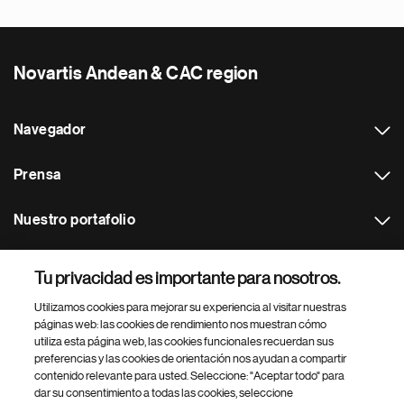
Novartis Andean & CAC region
Navegador
Prensa
Nuestro portafolio
Otras webs
Tu privacidad es importante para nosotros.
Utilizamos cookies para mejorar su experiencia al visitar nuestras
Footer Site Search
páginas web: las cookies de rendimiento nos muestran cómo
utiliza esta página web, las cookies funcionales recuerdan sus
preferencias y las cookies de orientación nos ayudan a compartir
contenido relevante para usted. Seleccione: "Aceptar todo" para
dar su consentimiento a todas las cookies, seleccione