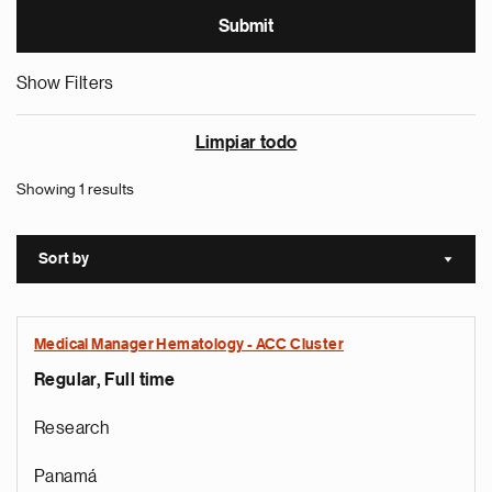
Show Filters
Limpiar todo
Showing 1 results
Sort by
Sort a
Medical Manager Hematology - ACC Cluster
Regular, Full time
Research
Panamá