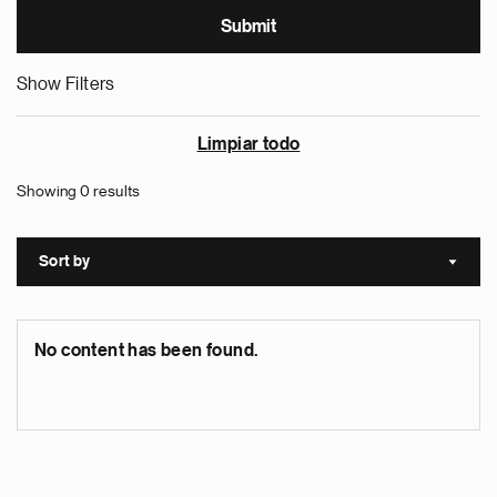
Show Filters
Limpiar todo
Showing 0 results
Sort by
Sort a
No content has been found.