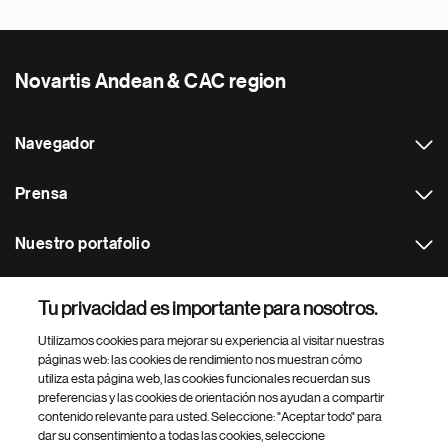
Novartis Andean & CAC region
Navegador
Prensa
Nuestro portafolio
Otras webs
Tu privacidad es importante para nosotros.
Utilizamos cookies para mejorar su experiencia al visitar nuestras
Footer Site Search
páginas web: las cookies de rendimiento nos muestran cómo
utiliza esta página web, las cookies funcionales recuerdan sus
preferencias y las cookies de orientación nos ayudan a compartir
contenido relevante para usted. Seleccione: "Aceptar todo" para
dar su consentimiento a todas las cookies, seleccione