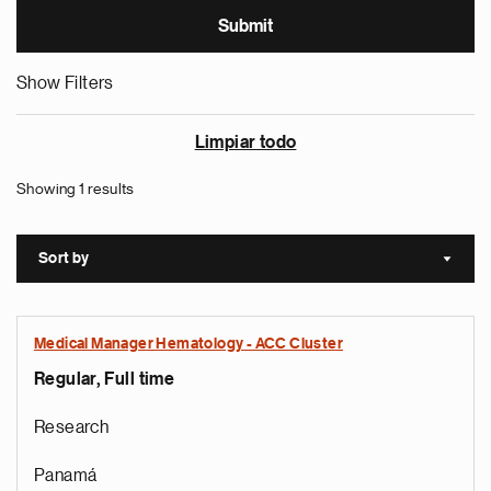
Show Filters
Limpiar todo
Showing 1 results
Sort by
Sort a
Medical Manager Hematology - ACC Cluster
Regular, Full time
Research
Panamá