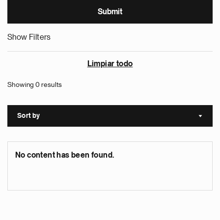
Show Filters
Limpiar todo
Showing 0 results
Sort by
Sort a
No content has been found.