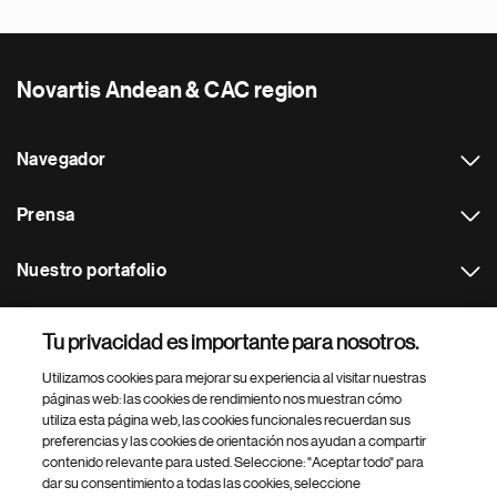
Novartis Andean & CAC region
Navegador
Prensa
Nuestro portafolio
Otras webs
Tu privacidad es importante para nosotros.
Utilizamos cookies para mejorar su experiencia al visitar nuestras
Footer Site Search
páginas web: las cookies de rendimiento nos muestran cómo
utiliza esta página web, las cookies funcionales recuerdan sus
preferencias y las cookies de orientación nos ayudan a compartir
contenido relevante para usted. Seleccione: "Aceptar todo" para
dar su consentimiento a todas las cookies, seleccione