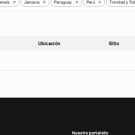
emala
Jamaica
Paraguay
Perú
Trinidad y T
X
X
X
X
Ubicación
Sitio
scendente
Nuestro portafolio