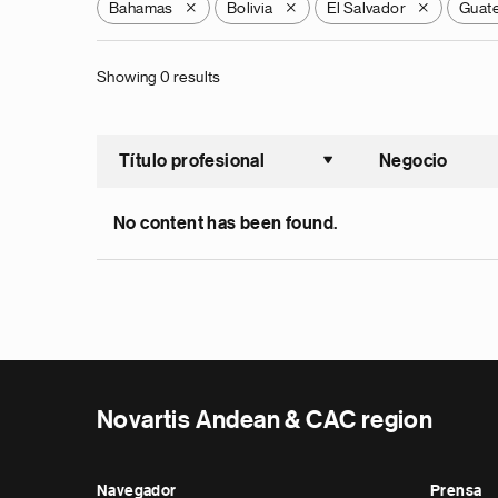
Bahamas
Bolivia
El Salvador
Guat
X
X
X
Showing 0 results
Título profesional
Negocio
Ordenar a
No content has been found.
Novartis Andean & CAC region
Navegador
Prensa