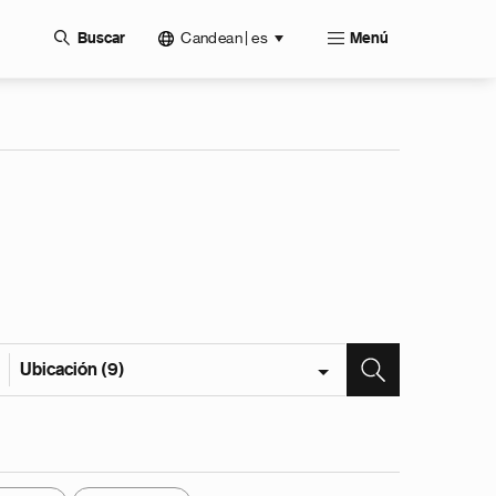
Candean | es
Buscar
Menú
Ubicación (9)