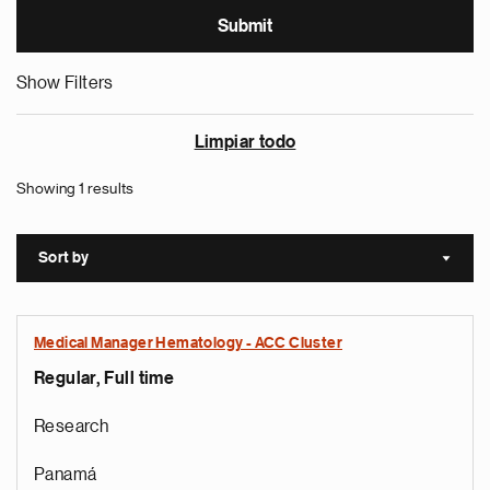
Show Filters
Limpiar todo
Showing 1 results
Sort by
Sort a
Medical Manager Hematology - ACC Cluster
Regular, Full time
Research
Panamá