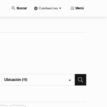
Candean | es
Buscar
Menú
Ubicación (11)