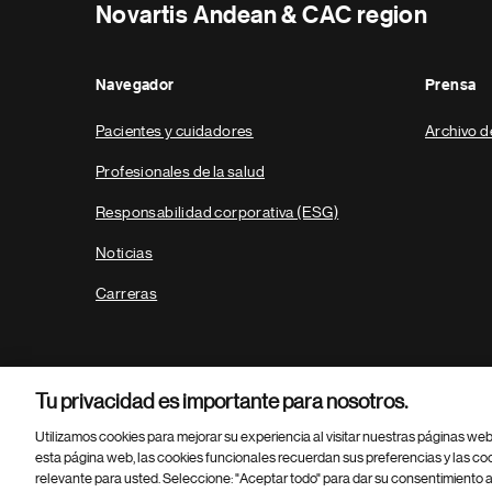
Novartis Andean & CAC region
Navegador
Prensa
Pacientes y cuidadores
Archivo d
Profesionales de la salud
Responsabilidad corporativa (ESG)
Noticias
Carreras
Tu privacidad es importante para nosotros.
Utilizamos cookies para mejorar su experiencia al visitar nuestras páginas we
esta página web, las cookies funcionales recuerdan sus preferencias y las co
relevante para usted. Seleccione: "Aceptar todo" para dar su consentimiento a
Parte
© 2026 Novartis AG