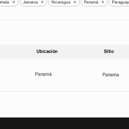
emala
Jamaica
Nicaragua
Panamá
Paragua
X
X
X
X
Ubicación
Sitio
scendente
Panamá
Panama