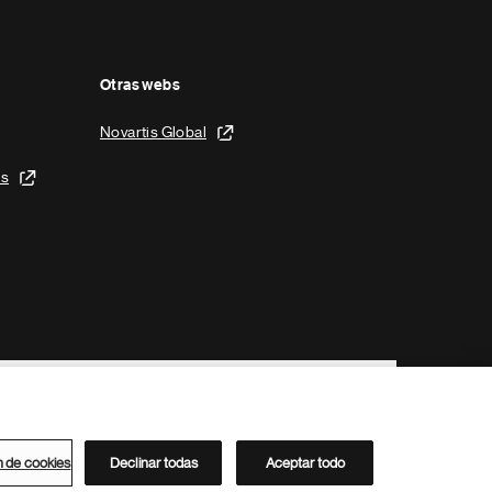
Otras webs
Novartis Global
is
n de cookies
Declinar todas
Aceptar todo
Directorio de Novartis