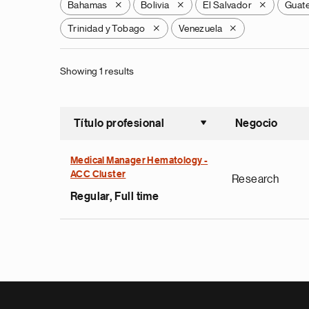
Bahamas
Bolivia
El Salvador
Guat
X
X
X
Trinidad y Tobago
Venezuela
X
X
Showing 1 results
Título profesional
Negocio
Ordenar a
Medical Manager Hematology -
ACC Cluster
Research
Regular, Full time