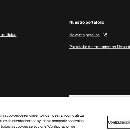
Nuestro portafolio
e noticias
Novartis pipeline
Portafolio de tratamientos Novart
Footer Site Search
b: las cookies de rendimiento nos muestran cómo utiliza
okies de orientación nos ayudan a compartir contenido
Configuració
 todas las cookies, seleccione "Configuración de