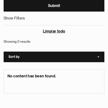
Show Filters
Limpiar todo
Showing 0 results
Sort by
Sort a
No content has been found.