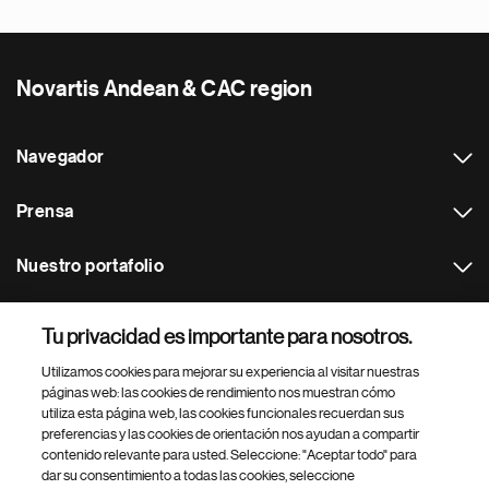
Novartis Andean & CAC region
Navegador
Prensa
Nuestro portafolio
Otras webs
Tu privacidad es importante para nosotros.
Utilizamos cookies para mejorar su experiencia al visitar nuestras
Footer Site Search
páginas web: las cookies de rendimiento nos muestran cómo
utiliza esta página web, las cookies funcionales recuerdan sus
preferencias y las cookies de orientación nos ayudan a compartir
contenido relevante para usted. Seleccione: "Aceptar todo" para
dar su consentimiento a todas las cookies, seleccione