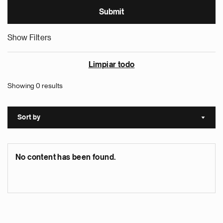
Show Filters
Limpiar todo
Showing 0 results
Sort by
Sort a
No content has been found.