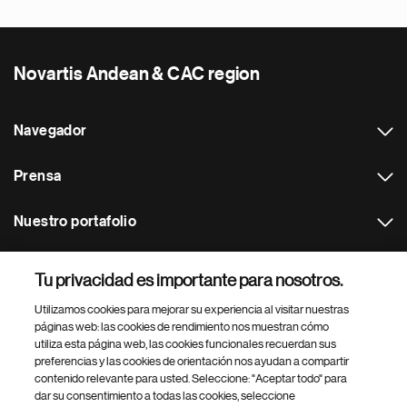
Novartis Andean & CAC region
Navegador
Prensa
Nuestro portafolio
Otras webs
Tu privacidad es importante para nosotros.
Utilizamos cookies para mejorar su experiencia al visitar nuestras
Footer Site Search
páginas web: las cookies de rendimiento nos muestran cómo
utiliza esta página web, las cookies funcionales recuerdan sus
preferencias y las cookies de orientación nos ayudan a compartir
contenido relevante para usted. Seleccione: "Aceptar todo" para
dar su consentimiento a todas las cookies, seleccione