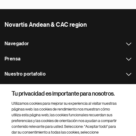
Novartis Andean & CAC region
Navegador
Prensa
Nuestro portafolio
Otras webs
Tu privacidad es importante para nosotros.
Utilizamos cookies para mejorar su experiencia al visitar nuestras
Footer Site Search
páginas web: las cookies de rendimiento nos muestran cómo
utiliza esta página web, las cookies funcionales recuerdan sus
preferencias y las cookies de orientación nos ayudan a compartir
contenido relevante para usted. Seleccione: "Aceptar todo" para
dar su consentimiento a todas las cookies, seleccione