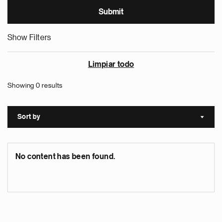
Show Filters
Limpiar todo
Showing 0 results
Sort by
Sort a
No content has been found.