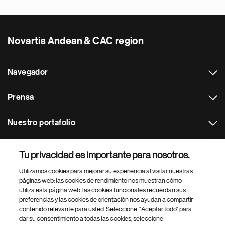
Novartis Andean & CAC region
Navegador
Prensa
Nuestro portafolio
Otras webs
Tu privacidad es importante para nosotros.
Utilizamos cookies para mejorar su experiencia al visitar nuestras
Footer Site Search
páginas web: las cookies de rendimiento nos muestran cómo
utiliza esta página web, las cookies funcionales recuerdan sus
preferencias y las cookies de orientación nos ayudan a compartir
contenido relevante para usted. Seleccione: "Aceptar todo" para
dar su consentimiento a todas las cookies, seleccione