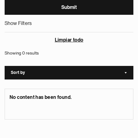
Show Filters
Limpiar todo
Showing 0 results
Sort by
Sort a
No content has been found.