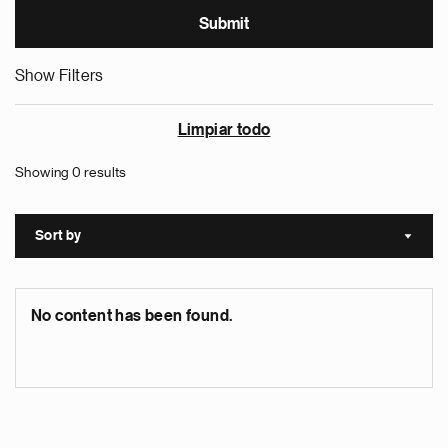
Show Filters
Limpiar todo
Showing 0 results
Sort by
Sort a
No content has been found.