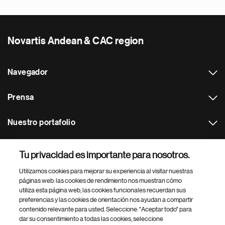
Novartis Andean & CAC region
Navegador
Prensa
Nuestro portafolio
Otras webs
Tu privacidad es importante para nosotros.
Utilizamos cookies para mejorar su experiencia al visitar nuestras
Footer Site Search
páginas web: las cookies de rendimiento nos muestran cómo
utiliza esta página web, las cookies funcionales recuerdan sus
preferencias y las cookies de orientación nos ayudan a compartir
contenido relevante para usted. Seleccione: "Aceptar todo" para
dar su consentimiento a todas las cookies, seleccione