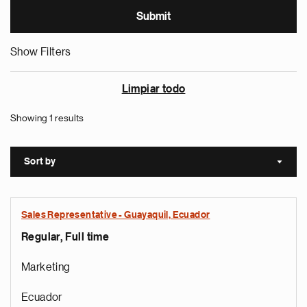
Show Filters
Limpiar todo
Showing 1 results
Sort by
Sort a
Sales Representative - Guayaquil, Ecuador
Regular, Full time
Marketing
Ecuador