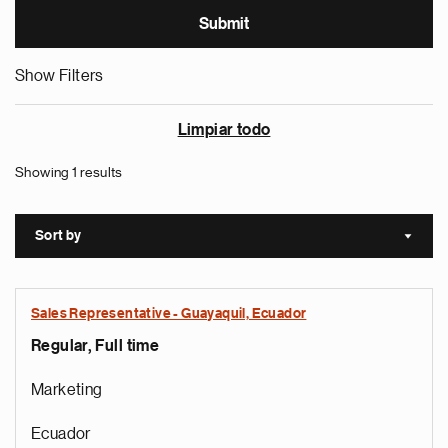
Show Filters
Limpiar todo
Showing 1 results
Sort by
Sort a
Sales Representative - Guayaquil, Ecuador
Regular, Full time
Marketing
Ecuador