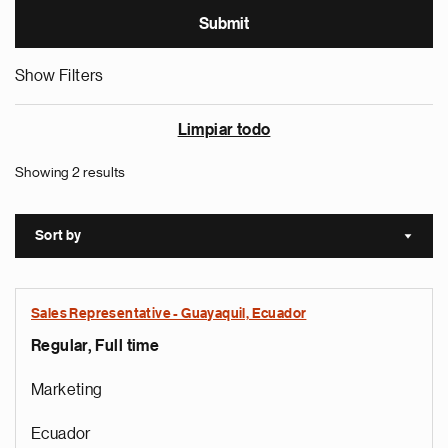
Show Filters
Limpiar todo
Showing 2 results
Sort by
Sort a
Sales Representative - Guayaquil, Ecuador
Regular, Full time
Marketing
Ecuador