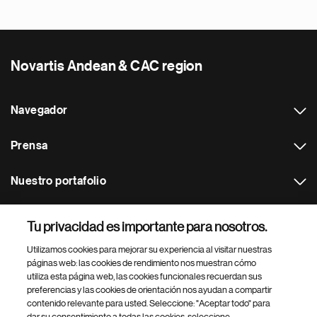
Novartis Andean & CAC region
Navegador
Prensa
Nuestro portafolio
Otras webs
Tu privacidad es importante para nosotros.
Utilizamos cookies para mejorar su experiencia al visitar nuestras
Footer Site Search
páginas web: las cookies de rendimiento nos muestran cómo
utiliza esta página web, las cookies funcionales recuerdan sus
preferencias y las cookies de orientación nos ayudan a compartir
contenido relevante para usted. Seleccione: "Aceptar todo" para
dar su consentimiento a todas las cookies, seleccione