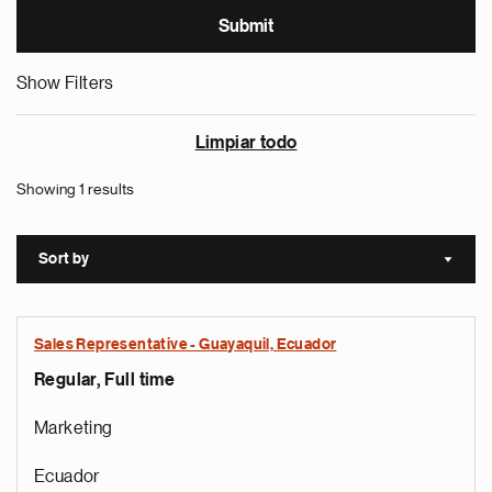
Show Filters
Limpiar todo
Showing 1 results
Sort by
Sort a
Sales Representative - Guayaquil, Ecuador
Regular, Full time
Marketing
Ecuador