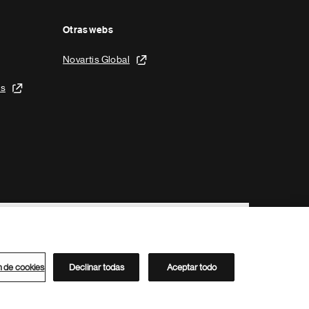
Otras webs
Novartis Global
is
n de cookies
Declinar todas
Aceptar todo
Directorio de Novartis
Este sitio está dirigido al público del clúster ACC