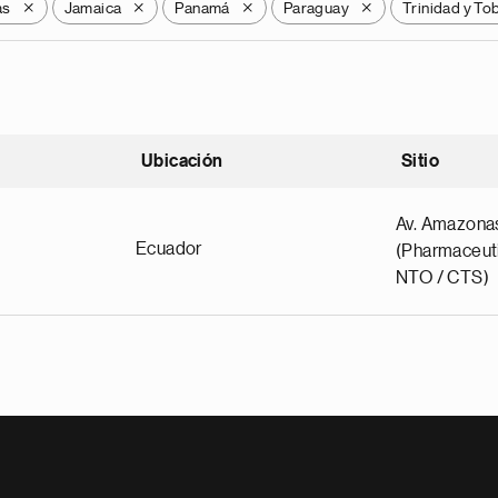
as
Jamaica
Panamá
Paraguay
Trinidad y T
X
X
X
X
Ubicación
Sitio
scendente
Av. Amazona
Ecuador
(Pharmaceuti
NTO / CTS)