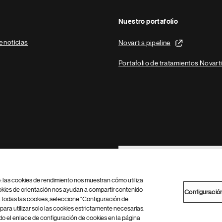
Nuestro portafolio
e noticias
Novartis pipeline
Portafolio de tratamientos Novart
Footer Site Search
b: las cookies de rendimiento nos muestran cómo utiliza
okies de orientación nos ayudan a compartir contenido
Configuració
 todas las cookies, seleccione "Configuración de
para utilizar solo las cookies estrictamente necesarias.
Configuración de cookies
Mapa del sitio
 el enlace de configuración de cookies en la página