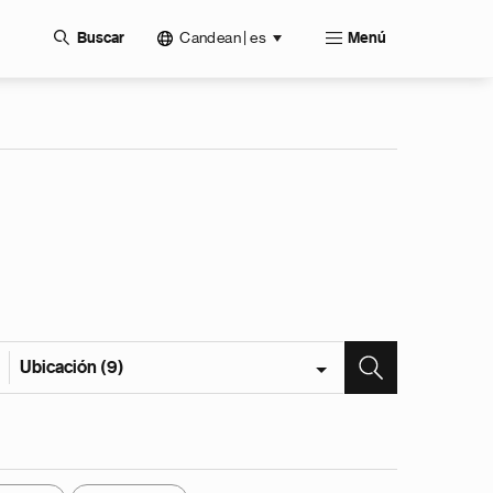
Candean | es
Buscar
Menú
Ubicación (9)