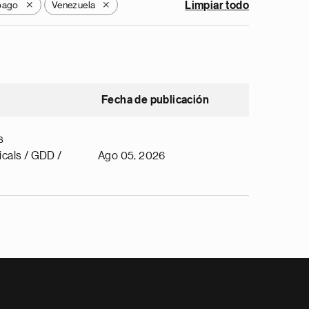
obago
Venezuela
Limpiar todo
X
X
Fecha de publicación
s
cals / GDD /
Ago 05, 2026