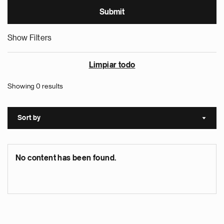
Show Filters
Limpiar todo
Showing 0 results
Sort by
Sort a
No content has been found.