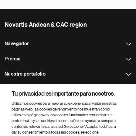
Novartis Andean & CAC region
Navegador
Prensa
Nuestro portafolio
Otras webs
Tu privacidad es importante para nosotros.
Utilizamos cookies para mejorar su experiencia al visitar nuestras
Footer Site Search
páginas web: las cookies de rendimiento nos muestran cómo
utiliza esta página web, las cookies funcionales recuerdan sus
preferencias y las cookies de orientación nos ayudan a compartir
contenido relevante para usted. Seleccione: "Aceptar todo" para
dar su consentimiento a todas las cookies, seleccione