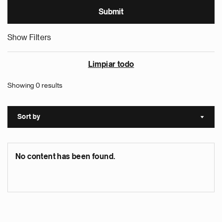
Show Filters
Limpiar todo
Showing 0 results
Sort by
Sort a
No content has been found.