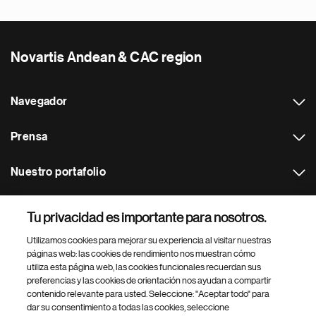
Novartis Andean & CAC region
Navegador
Prensa
Nuestro portafolio
Otras webs
Tu privacidad es importante para nosotros.
Utilizamos cookies para mejorar su experiencia al visitar nuestras
Footer Site Search
páginas web: las cookies de rendimiento nos muestran cómo
utiliza esta página web, las cookies funcionales recuerdan sus
preferencias y las cookies de orientación nos ayudan a compartir
contenido relevante para usted. Seleccione: "Aceptar todo" para
dar su consentimiento a todas las cookies, seleccione