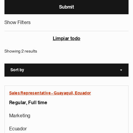
Show Filters
Limpiar todo
Showing 2 results
Sort by
Sort a
Sales Representative - Guayaquil, Ecuador
Regular, Full time
Marketing
Ecuador