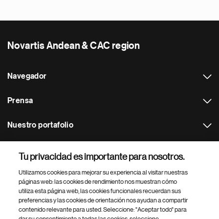
Novartis Andean & CAC region
Navegador
Prensa
Nuestro portafolio
Otras webs
Tu privacidad es importante para nosotros.
Utilizamos cookies para mejorar su experiencia al visitar nuestras
Footer Site Search
páginas web: las cookies de rendimiento nos muestran cómo
utiliza esta página web, las cookies funcionales recuerdan sus
preferencias y las cookies de orientación nos ayudan a compartir
contenido relevante para usted. Seleccione: "Aceptar todo" para
dar su consentimiento a todas las cookies, seleccione