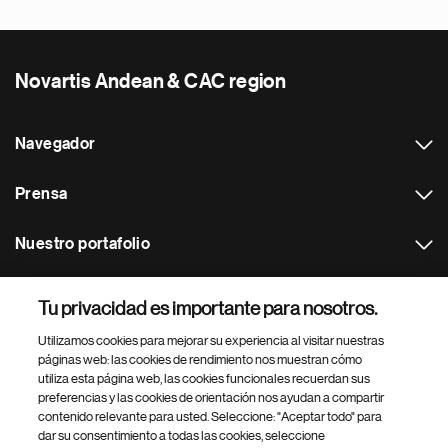
Novartis Andean & CAC region
Navegador
Prensa
Nuestro portafolio
Otras webs
Tu privacidad es importante para nosotros.
Utilizamos cookies para mejorar su experiencia al visitar nuestras
Footer Site Search
páginas web: las cookies de rendimiento nos muestran cómo
utiliza esta página web, las cookies funcionales recuerdan sus
preferencias y las cookies de orientación nos ayudan a compartir
contenido relevante para usted. Seleccione: "Aceptar todo" para
dar su consentimiento a todas las cookies, seleccione