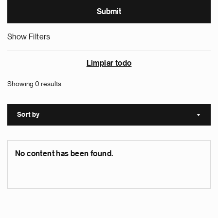
Show Filters
Limpiar todo
Showing 0 results
Sort by
Sort a
No content has been found.