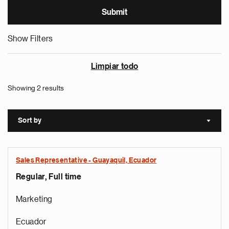
Show Filters
Limpiar todo
Showing 2 results
Sort by
Sort a
Sales Representative - Guayaquil, Ecuador
Regular, Full time
Marketing
Ecuador