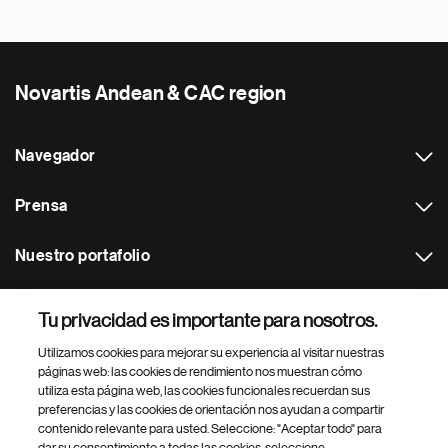
Novartis Andean & CAC region
Navegador
Prensa
Nuestro portafolio
Otras webs
Tu privacidad es importante para nosotros.
Utilizamos cookies para mejorar su experiencia al visitar nuestras
Footer Site Search
páginas web: las cookies de rendimiento nos muestran cómo
utiliza esta página web, las cookies funcionales recuerdan sus
preferencias y las cookies de orientación nos ayudan a compartir
contenido relevante para usted. Seleccione: "Aceptar todo" para
dar su consentimiento a todas las cookies, seleccione